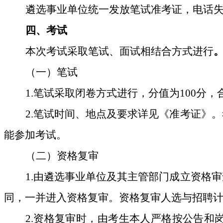
遴选事业单位
统一发放笔试准考证，电话
四
、考试
本次考试采取笔试、面试相结合方式进行
（一）笔试
1.
笔试采取闭卷方式进行，分值为
100
分，
2.
笔试时间、地点及要求详见《准考证》。
能参加考试。
（二）资格复审
1.
由
遴选事业
单位及
其
主管部门成立资格审
同，一并进入资格复
审。
资格复审人选与招聘
2.
资格复审时，由考生本人严格按公告和