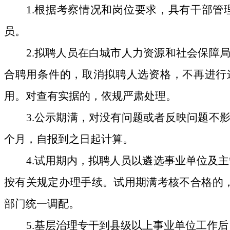
1.
根据考察情况和
岗位
要求，具有干部管
员。
2.
拟聘人员在白城市人力资源和社会保障
合聘用条件的，取消拟聘人选资
格，不再进行
用。
对查有实据的，依规严肃处理。
3.
公示期满，对没有问题或者反映问题不
个月
，自报到之日起计算
。
4.
试用期内，拟聘人员以
遴选事业
单位及主
按
有关
规定办理
手续。
试用期
满考核
不合格
的
部门统一调配。
5.
基层治理专干
到
县级以上事业单位工作后