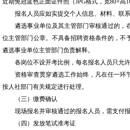
近期免冠蓝色正面证件照（
JPG
格式，宽
80
×高
1
报名人员应如实提交个人信息、材料、联
遴选事业
单位
及其主管部门
审核通过的，
位主管部门公章。不具备招聘资格条件的，不
遴选事业
单位主管部门负责解释。
各
岗位不设开考比例，
每名报名人员只允
资格审查贯穿
遴选
工作始
终，凡在任一环
按人社部门有关规定进行处理。
（三）
缴费确认
现场
报名并审核通过的报名人员，
需支付
（四）
发放笔试准考证