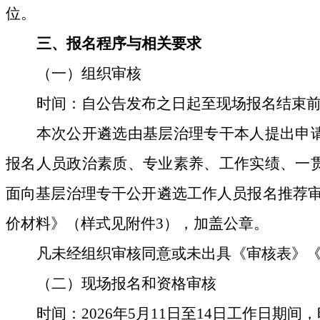
位。
三、报名程序与相关要求
（一）组织审核
时间：自公告发布之日起至现场报名结束
本次
公开
遴选由基层治理专干本人提出申
报名人员政治素质、专业素养、工作实绩、一
面向
基层治理专干
公开遴选工作人员
报名推荐
价材料》（样式见附件
3
），加盖公章。
凡未经组织审核同意或未出具《审核表》
（二）
现场报名
和资格审核
时间：
2026
年
5
月
11
日至
14
日工作日期间，