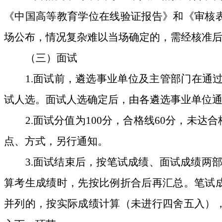
《中国高等教育学位在线验证报告》和《审核
场公布，情况复杂难以当场确定的，需经核准
（三）面试
1.
面试前，
遴选事业单位及主管部门
在通
试人选。面试人选确定后，由各
遴选
事业
单位
2.
面试
分值为
100
分，
合
格线
60
分，
未达合
点、方式，另行通知。
3.
面试结束后，按笔试成绩、面试成绩两
算考生成绩时，先按比例折合后再汇总。笔试
并列的，按实际成绩计算（未进行四舍五入）