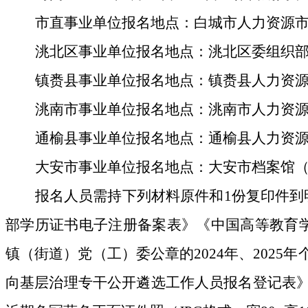
市直事业单位报名地点：白城市
人力资源
洮北区事业单位报名地点：洮北区委组织
镇赉县事业单位报名地点：镇赉县人力资
洮南市
事业单位报名地点：
洮南市人力资
通榆县
事业单位报名地点
：通榆县人力资
大安市
事业单位报名地点：大安市档案馆
报名人员需持下列材料原件和
1
份复印件
到
部学历证书电子注册备案表》《中国高等教育
镇（街道）党（工）委公章的
2024
年、
2025
年
向
基层治理专干
公开遴选工作人员
报名登记表