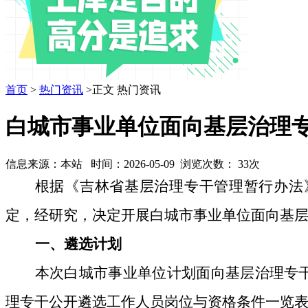
首页
>
热门资讯
>正文
热门资讯
白城市事业单位面向基层治理
信息来源：本站 时间：2026-05-09 浏览次数：
33
次
根据《吉林省基层治理专干管理暂行办法
定，经研究，决定
开展
白城市事业单位
面向
基
一、
遴选
计划
本次
白城市事业单位
计划
面向
基层治理专
理专干
公开遴选工作人员岗位与资格
条件一览