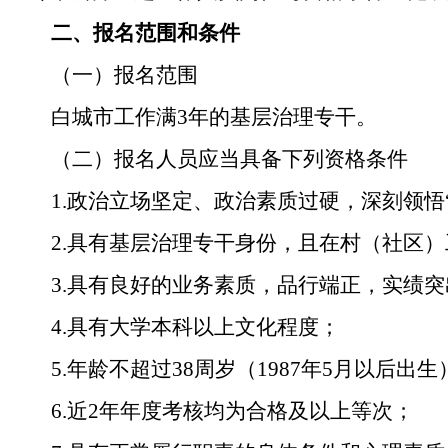
二、报名范围和条件
（一）报名范围
白城市
工作满
3
年的基层治理专干。
（二）报名人员应当具备下列资格条件
1.
政治立场坚定、政治素质过硬，深刻领悟
2.
具
有
基层治理专干身份，且在村（社区）
3.
具有良好的业务素质，品行端正，实绩突
4
.
具有大学本科以上文化程度；
5
.
年龄不超过
3
8
周岁（
19
87
年
5
月以后出生
6
.
近
2
年年度考核均为
合格
及以上等次
；